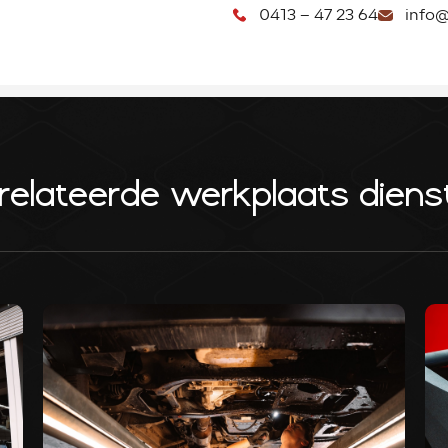
0413 – 47 23 64
info@
relateerde werkplaats diens