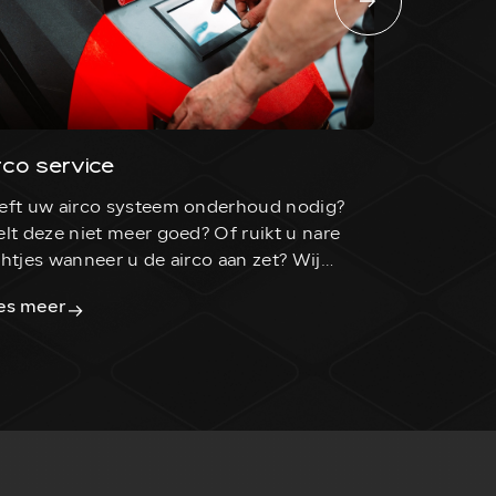
rco service
Bandense
eft uw airco systeem onderhoud nodig?
Wij hebben
elt deze niet meer goed? Of ruikt u nare
voorraad st
chtjes wanneer u de airco aan zet? Wij
connecties
bben de apparatuur om het een goede
prijzen ba
es meer
Lees meer
agnose te stellen aan uw airco-systeem, en
geven wij a
le kennis om snel met een passende
lossing te komen.