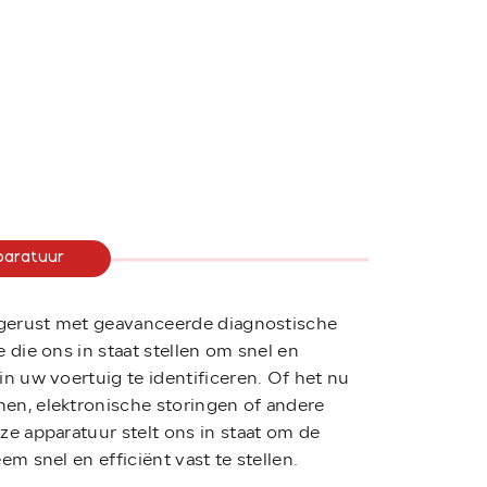
Aanbod
paratuur
Werkplaats
Over ons
tgerust met geavanceerde diagnostische
Contact
 die ons in staat stellen om snel en
n uw voertuig te identificeren. Of het nu
n, elektronische storingen of andere
rvoortauto.nl
0413 – 47 23 64
e apparatuur stelt ons in staat om de
m snel en efficiënt vast te stellen.