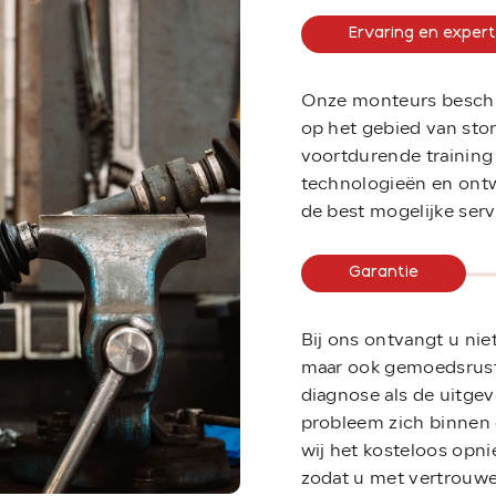
Ervaring en expert
Onze monteurs beschik
op het gebied van sto
voortdurende training
technologieën en ontw
de best mogelijke ser
Garantie
Bij ons ontvangt u nie
maar ook gemoedsrust
diagnose als de uitgev
probleem zich binnen
wij het kosteloos opn
zodat u met vertrouwe