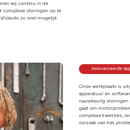
eren wij continu in de
 complexe storingen op te
jfs)auto zo snel mogelijk
Geavanceerde ap
Onze werkplaats is ui
apparatuur en software
nauwkeurig storingen i
gaat om motorprobleme
info@ve
complexe kwesties, onz
oorzaak van het problee