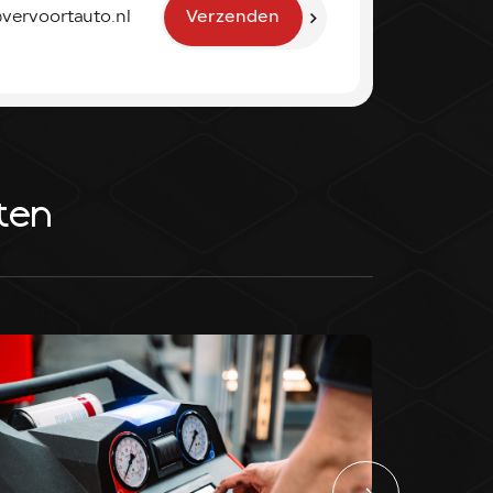
vervoortauto.nl
Verzenden
ten