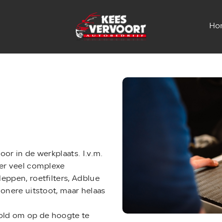
Ho
or in de werkplaats. I.v.m.
er veel complexe
ppen, roetfilters, Adblue
onere uitstoot, maar helaas
ld om op de hoogte te