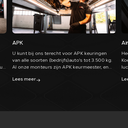
APK
Ai
U kunt bij ons terecht voor APK keuringen
He
van alle soorten (bedrijfs)auto's tot 3.500 kg.
Ko
 uw
Al onze monteurs zijn APK keurmeester, en
lu
getraind om eerlijk en transparant te keuren.
he
Lees meer
Le
di
al
op