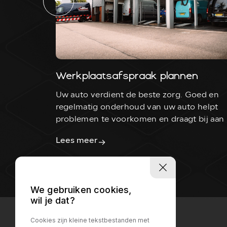
Werkplaatsafspraak plannen
Uw auto verdient de beste zorg. Goed en
regelmatig onderhoud van uw auto helpt
problemen te voorkomen en draagt bij aan
veiligheid. Bij Autobedrijf Vervoort in Sint-
Lees meer
Oedenrode staan we graag voor u klaar.
We gebruiken cookies,
wil je dat?
Cookies zijn kleine tekstbestanden met